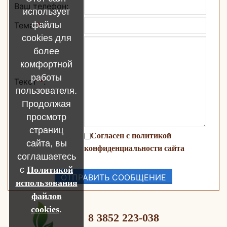
Ваш телефон:
использует
файлы
Тема
*
:
cookies для
более
комфортной
работы
Текст
*
:
пользователя.
Продолжая
просмотр
страниц
Согласен с политикой
сайта, вы
конфиденциальности сайта
соглашаетесь
с
Политикой
использования
файлов
cookies
.
8 3852 223-038