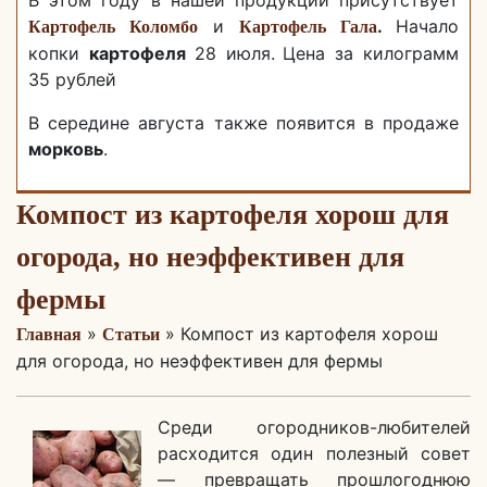
В этом году в нашей продукции присутствует
и
.
Начало
Картофель Коломбо
Картофель Гала
копки
картофеля
28 июля.
Цена за килограмм
35 рублей
В середине августа также появится в продаже
морковь
.
Компост из картофеля хорош для
огорода, но неэффективен для
фермы
»
» Компост из картофеля хорош
Главная
Статьи
для огорода, но неэффективен для фермы
Среди огородников-любителей
расходится один полезный совет
— превращать прошлогоднюю