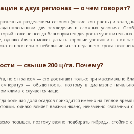
ации в двух регионах — о чем говорит?
ыраженным разделением сезонов (резкие контрасты) и холодн
 адаптированным для земледелия в сложных условиях. Особ
торый тоже не всегда благоприятен для роста чувствительных 
е, однако Аляска может давать хорошие урожаи и в этих час
ока относительно небольшие из-за недавнего срока включен
ости — свыше 200 ц/га. Почему?
ц/га, но с нюансом — его достигают только при максимально бл
 температур — обыденность, поэтому в диапазоне начально
ном климате случается чаще.
гда большая доля осадков приходится именно на теплое время 
ртошки, однако влияет важный нюанс, неизменно связанный 
аемо повышен, поэтому важно подбирать гибриды, стойкие к