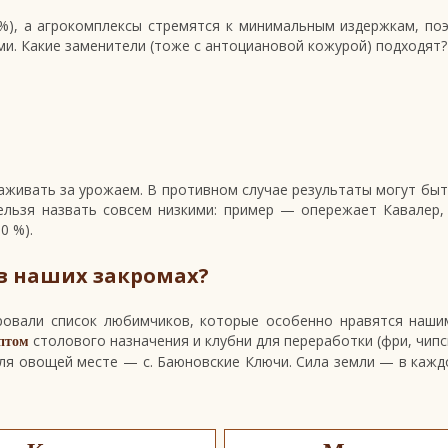
 %), а агрокомплексы стремятся к минимальным издержкам, по
и. Какие заменители (тоже с антоциановой кожурой) подходят?
аживать за урожаем. В противном случае результаты могут быт
нельзя назвать совсем низкими: пример — опережает Кавалер,
0 %).
в наших закромах?
овали список любимчиков, которые особенно нравятся наши
столового назначения и клубни для переработки (фри, чипс
птом
я овощей месте — с. Баюновские Ключи. Сила земли — в кажд