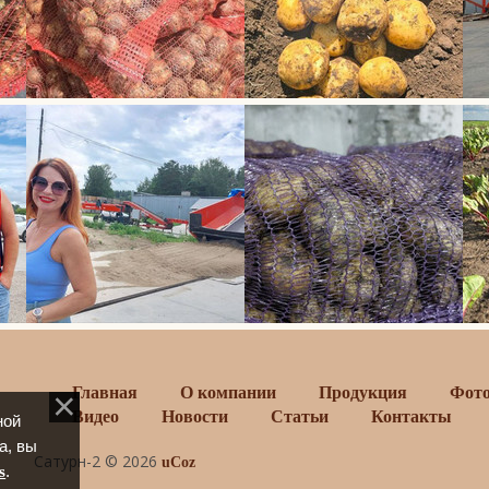
Главная
О компании
Продукция
Фот
Видео
Новости
Статьи
Контакты
ной
а, вы
Сатурн-2 © 2026
uCoz
s
.