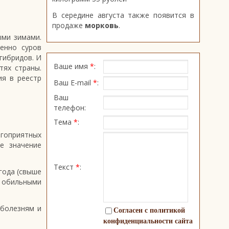
В середине августа также появится в
продаже
морковь
.
ыми зимами.
енно суров
гибридов. И
Ваше имя
*
:
тях страны.
ия в реестр
Ваш E-mail
*
:
Ваш
телефон:
Тема
*
:
агоприятных
е значение
Текст
*
:
года (свыше
с обильными
 болезням и
Согласен с политикой
конфиденциальности сайта