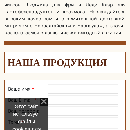
чипсов, Людмила для фри и Леди Клэр для
картофелепродуктов и крахмала. Наслаждайтесь
высоким качеством и стремительной доставкой:
мы рядом с Новоалтайском и Барнаулом, а значит
располагаемся в логистически выгодной локации.
НАША ПРОДУКЦИЯ
Ваше имя
*
:
Ваш E-mail
*
:
Этот сайт
Ваш телефон:
использует
файлы
Тема
*
:
cookies для