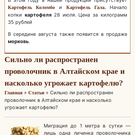
В этом году в нашей продукции присутствует
и
.
Начало
Картофель Коломбо
Картофель Гала
копки
картофеля
28 июля.
Цена за килограмм
35 рублей
В середине августа также появится в продаже
морковь
.
Сильно ли распространен
проволочник в Алтайском крае и
насколько угрожает картофелю?
»
» Сильно ли распространен
Главная
Статьи
проволочник в Алтайском крае и насколько
угрожает картофелю?
Миграция до 1 метра в сутки —
лишь одна личинка проволочника