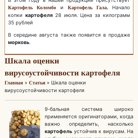
В этом году в нашей продукции присутствует
и
.
Начало
Картофель Коломбо
Картофель Гала
копки
картофеля
28 июля.
Цена за килограмм
35 рублей
В середине августа также появится в продаже
морковь
.
Шкала оценки
вирусоустойчивости картофеля
»
» Шкала оценки
Главная
Статьи
вирусоустойчивости картофеля
9-бальная система широко
применяется оригинаторами, когда
важно определить, насколько
картофель
устойчив к вирусам. На