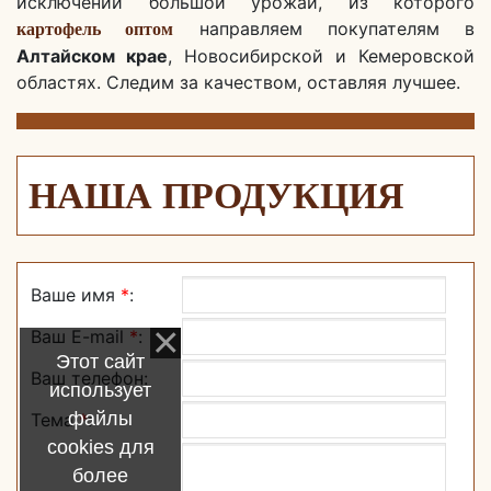
исключений большой урожай, из которого
направляем покупателям в
картофель оптом
Алтайском крае
, Новосибирской и Кемеровской
областях. Следим за качеством, оставляя лучшее.
НАША ПРОДУКЦИЯ
Ваше имя
*
:
Ваш E-mail
*
:
Этот сайт
Ваш телефон:
использует
файлы
Тема
*
:
cookies для
более