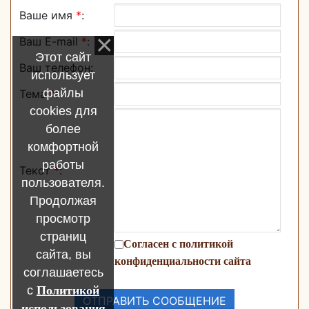
Ваше имя
*
:
Ваш E-mail
*
:
Этот сайт
Ваш телефон:
использует
файлы
Тема
*
:
cookies для
более
комфортной
работы
Текст
*
:
пользователя.
Продолжая
просмотр
страниц
Согласен с политикой
сайта, вы
конфиденциальности сайта
соглашаетесь
с
Политикой
использования